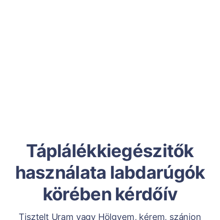
Táplálékkiegészitők
használata labdarúgók
körében kérdőív
Tisztelt Uram vagy Hölgyem, kérem, szánjon