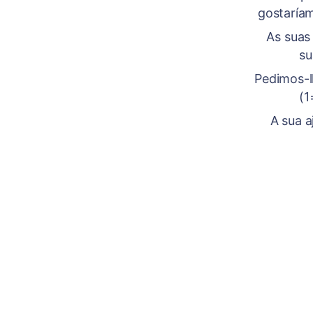
gostaríam
As suas
su
Pedimos-l
(1
A sua a