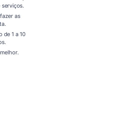
 serviços.
fazer as
ta.
 de 1 a 10
os.
 melhor.