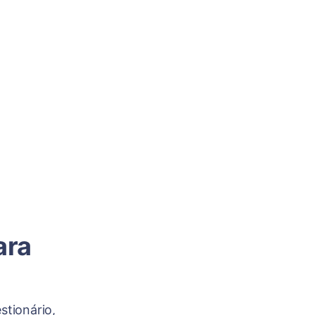
ara
stionário,