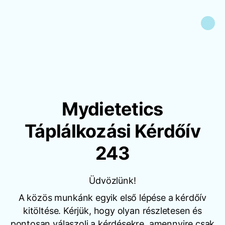
Mydietetics
Táplálkozási Kérdőív
243
Üdvözlünk!
A közös munkánk egyik első lépése a kérdőív
kitöltése. Kérjük, hogy olyan részletesen és
pontosan válaszolj a kérdésekre, amennyire csak