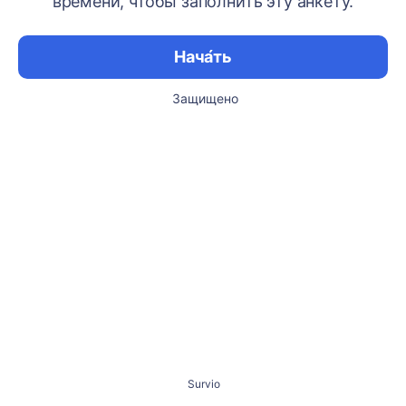
времени, чтобы заполнить эту анкету.
Нача́ть
Защищено
Survio