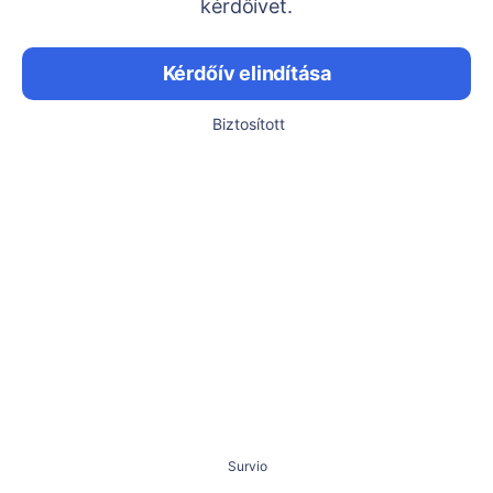
kérdőívet.
Kérdőív elindítása
Biztosított
Survio