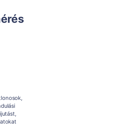
mérés
tlonosok,
ndulási
jutást,
datokat