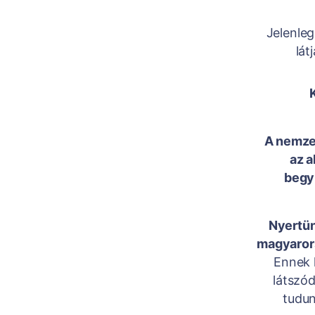
Jelenle
lát
A nemze
az a
begyű
Nyertün
magyarors
Ennek h
látszód
tudun