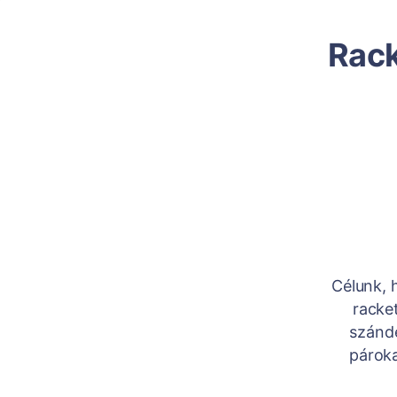
Rack
Célunk, 
racket
szándé
pároka