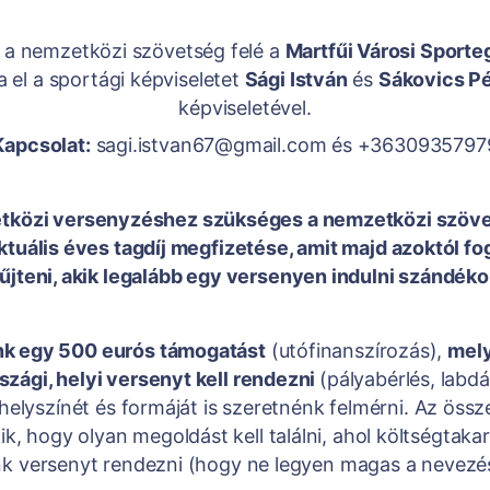
g a nemzetközi szövetség felé a
Martfűi Városi Sporte
ja el a sportági képviseletet
Sági István
és
Sákovics Pé
képviseletével.
Kapcsolat:
sagi.istvan67@gmail.com és +3630935797
tközi versenyzéshez szükséges a nemzetközi szöv
ktuális éves tagdíj megfizetése, amit majd azoktól f
jteni, akik legalább egy versenyen indulni szándék
k egy 500 eurós támogatást
(utófinanszírozás),
mely
zági, helyi versenyt kell rendezni
(pályabérlés, labd
elyszínét és formáját is szeretnénk felmérni. Az össz
ik, hogy olyan megoldást kell találni, ahol költségtak
k versenyt rendezni (hogy ne legyen magas a nevezési