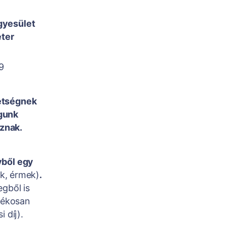
gyesület
ter
9
etségnek
ogunk
oznak.
ből egy
ák, érmek)
.
egből is
arékosan
 díj).