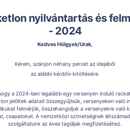
etlon nyilvántartás és fel
- 2024
Kedves Hölgyek/Urak,
Kérem, szánjon néhány percet az idejéből
az alábbi kérdőív kitöltésére.
hogy a 2024-ben legalább egy versenyen induló racke
lon jelöltek adatait összegyűjtsük, versenyeken való i
kukat felmérjük, összehangoljuk a versenyekre való ki
t, csapatokat. A nemzetközi szövetségnek létszáma
szolgáltatunk az éves tagdíjak megfizetéséhez.