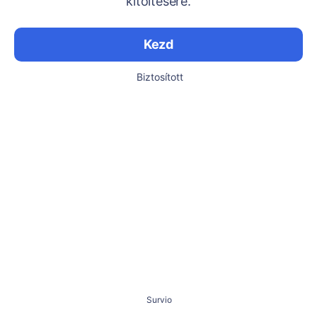
kitöltésére.
Kezd
Biztosított
Survio