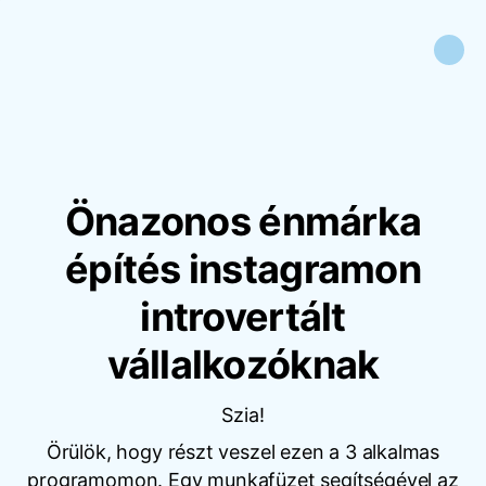
Önazonos énmárka
építés instagramon
introvertált
vállalkozóknak
Szia!
Örülök, hogy részt veszel ezen a 3 alkalmas
programomon. Egy munkafüzet segítségével az