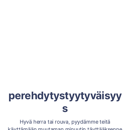
perehdytystyytyväisyy
s
Hyvä herra tai rouva, pyydämme teitä
käyttämään muutaman minuutin täyttääksenne