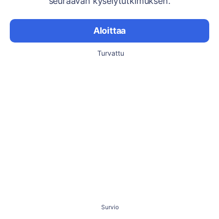
seuraavan kyselytutkimuksen.
Aloittaa
Turvattu
Survio