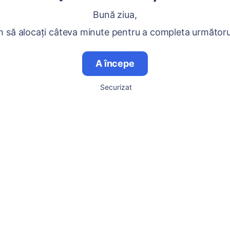
Bună ziua,
 să alocați câteva minute pentru a completa următoru
A începe
Securizat