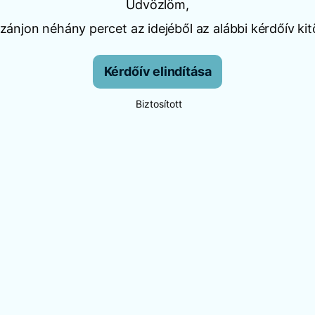
Üdvözlöm,
ánjon néhány percet az idejéből az alábbi kérdőív kit
Kérdőív elindítása
Biztosított