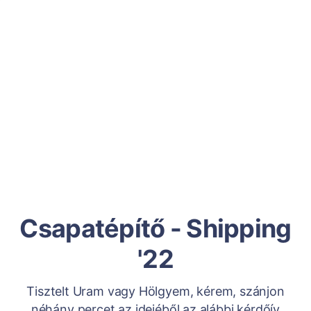
Csapatépítő - Shipping
'22
Tisztelt Uram vagy Hölgyem, kérem, szánjon
néhány percet az idejéből az alábbi kérdőív