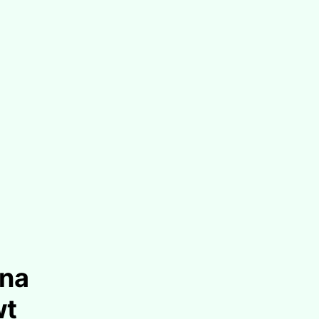
 na
wt