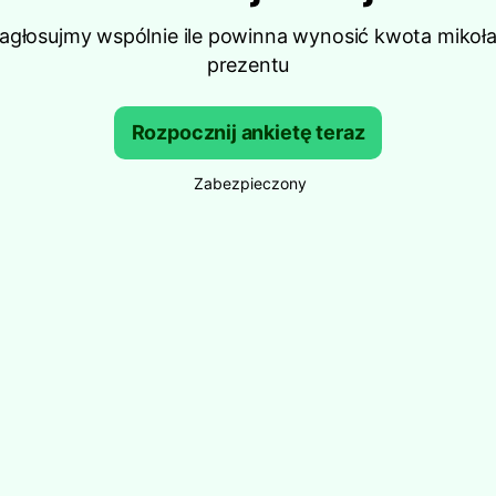
zagłosujmy wspólnie ile powinna wynosić kwota mikoł
prezentu
Rozpocznij ankietę teraz
Zabezpieczony