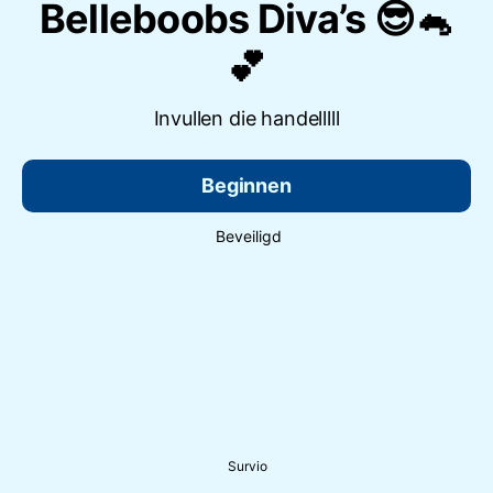
Belleboobs Diva’s 😎🐁
💕
Invullen die handelllll
Beginnen
Beveiligd
Survio