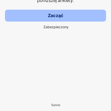
poniższej ankiety.
Zacząć
Zabezpieczony
Survio