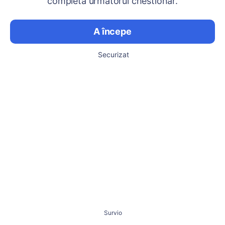
completa următorul chestionar.
A începe
Securizat
Survio