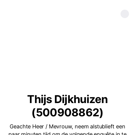
Thijs Dijkhuizen
(500908862)
Geachte Heer / Mevrouw, neem alstublieft een
paar minuten tijd om de volgende enquête in te