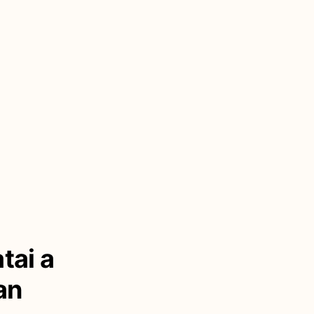
tai a
an