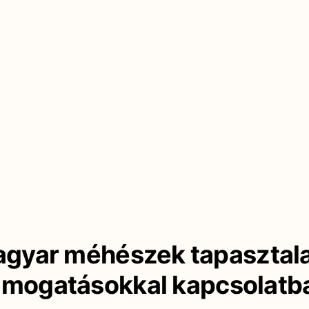
gyar méhészek tapasztala
ámogatásokkal kapcsolatb