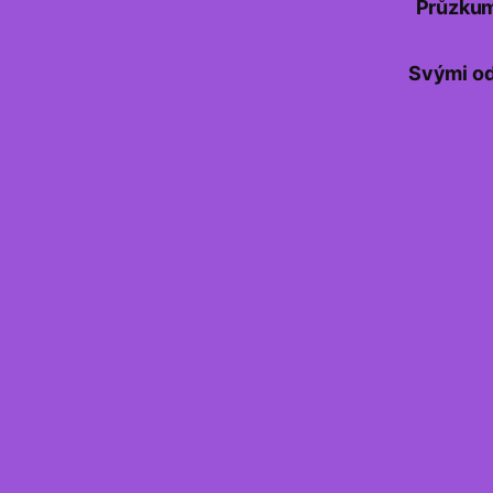
Průzkum 
Svými od