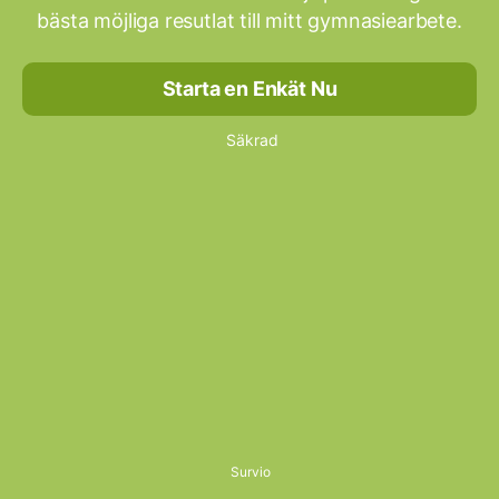
bästa möjliga resutlat till mitt gymnasiearbete.
Starta en Enkät Nu
Säkrad
Survio