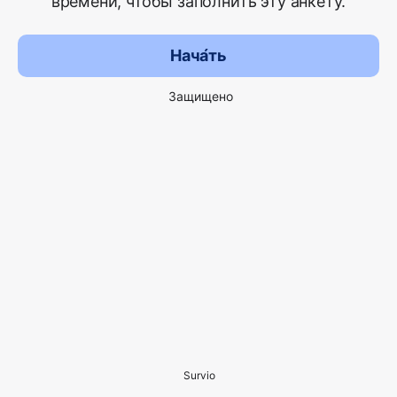
времени, чтобы заполнить эту анкету.
Нача́ть
Защищено
Survio