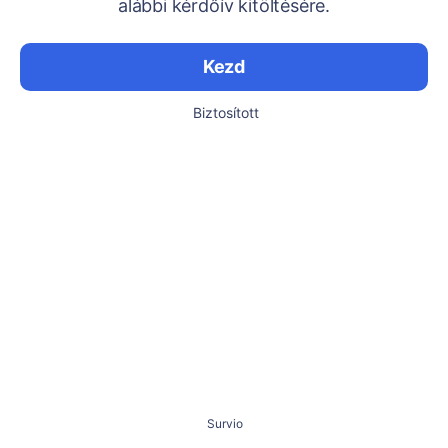
alábbi kérdőív kitöltésére.
Kezd
Biztosított
Survio