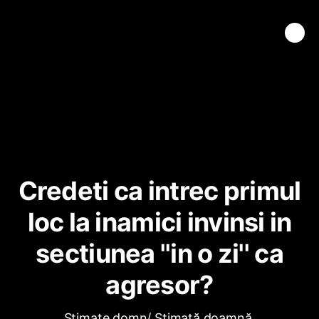
Credeti ca intrec primul
loc la inamici invinsi in
sectiunea ''in o zi'' ca
agresor?
Stimate domn/ Stimată doamnă,