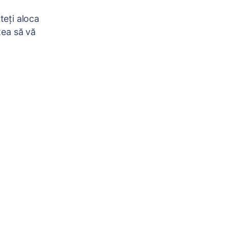
teți aloca
tea să vă