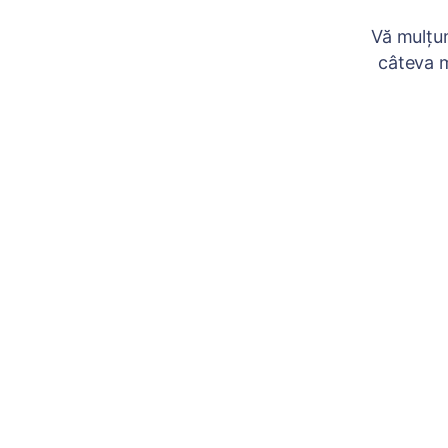
Vă mulțum
câteva m