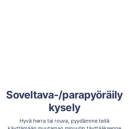
Soveltava-/parapyöräily
kysely
Hyvä herra tai rouva, pyydämme teitä
käyttämään muutaman minuutin täyttääksenne