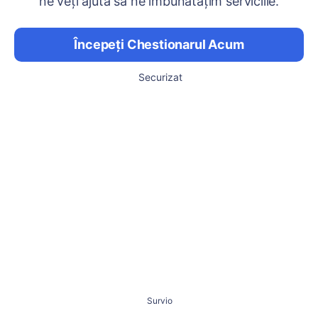
ne veți ajuta să ne îmbunătățim serviciile.
Începeți Chestionarul Acum
Securizat
Survio