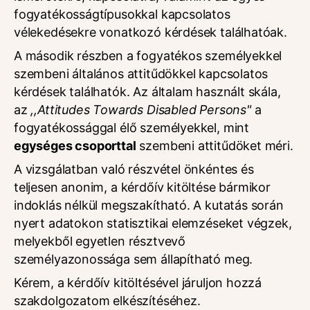
fogyatékosságtípusokkal kapcsolatos
vélekedésekre vonatkozó kérdések találhatóak.
A második részben a fogyatékos személyekkel
szembeni általános attitűdökkel kapcsolatos
kérdések találhatók. Az általam használt skála,
az
,,Attitudes Towards Disabled Persons"
a
fogyatékossággal élő személyekkel, mint
egységes csoporttal
szembeni attitűdöket méri.
A vizsgálatban való részvétel önkéntes és
teljesen anonim, a kérdőív kitöltése bármikor
indoklás nélkül megszakítható. A kutatás során
nyert adatokon statisztikai elemzéseket végzek,
melyekből egyetlen résztvevő
személyazonossága sem állapítható meg.
Kérem, a kérdőív kitöltésével járuljon hozzá
szakdolgozatom elkészítéséhez.