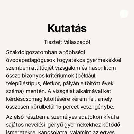
Kutatás
Tisztelt Válaszadó!
Szakdolgozatomban a többségi
óvodapedagógusok fogyatékos gyermekekkel
szembeni attitűdjét vizsgálom és hasonlítom
össze bizonyos kritériumok (például:
településtípus, életkor, pályán eltöltött évek
száma) mentén. A vizsgálat alkalmával két
kérdéscsomag kitöltésére kérem fel, amely
összesen körülbelül 15 percet vesz igénybe.
Az első részben a személyes adatokon kívül a
sajátos nevelési igényű gyermekekhez kötődő
ismeretekre, kapcsolatra, valamint az egyes