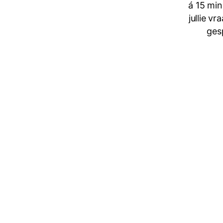
á 15 min
jullie v
gesp