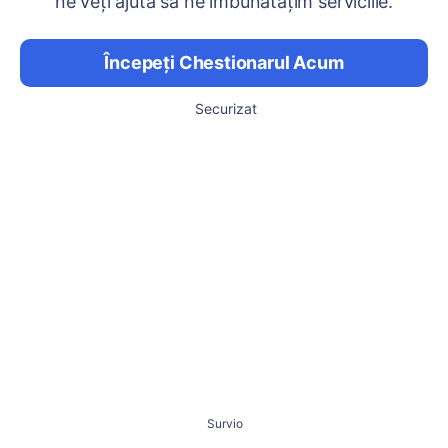
ne veți ajuta să ne îmbunătățim serviciile.
Începeți Chestionarul Acum
Securizat
Survio