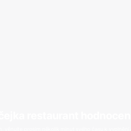
čejka restaurant hodnocen
, věnujte prosím několik minut svého času k vyplnění