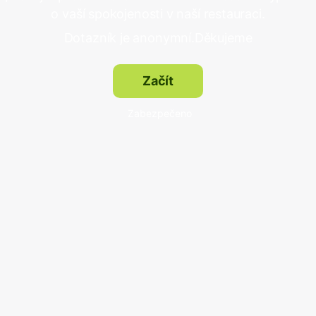
o vaší spokojenosti v naší restauraci.
Dotazník je anonymní.Děkujeme
Začít
Zabezpečeno