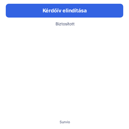
Kérdőív elindítása
Biztosított
Survio