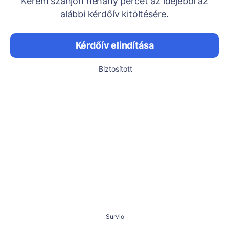
Kérem szánjon néhány percet az idejéből az
alábbi kérdőív kitöltésére.
Kérdőív elindítása
Biztosított
Survio