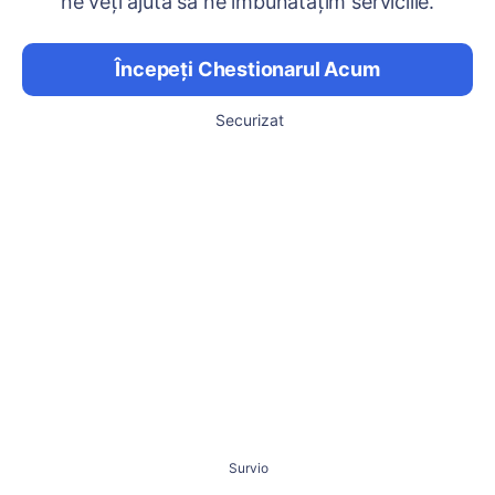
ne veți ajuta să ne îmbunătățim serviciile.
Începeți Chestionarul Acum
Securizat
Survio