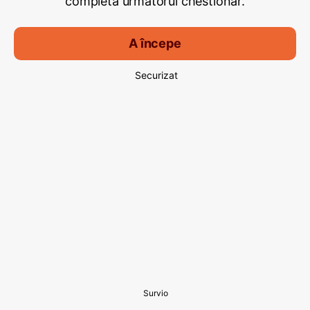
completa următorul chestionar.
A începe
Securizat
Survio