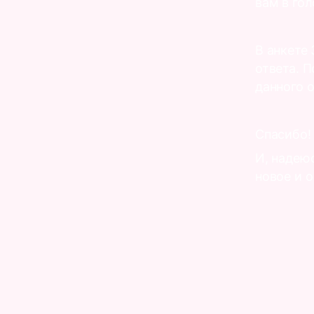
вам в гол
В анкете
ответа. 
данного 
Спасибо!
И, надею
новое и о