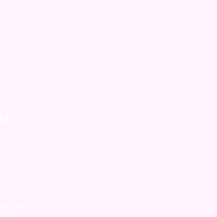
и
стны, не
пришло