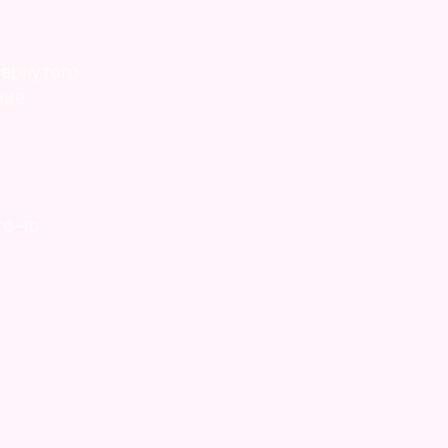
вернутого
ние
то-то