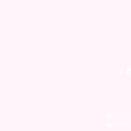
Пожалуйс
думайте д