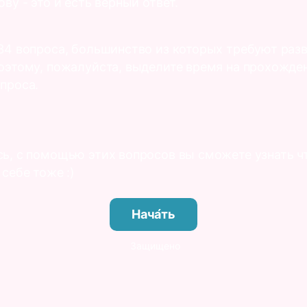
ову - это и есть верный ответ.
 34 вопроса, большинство из которых требуют раз
Поэтому, пожалуйста, выделите время на прохожде
опроса.
сь, с помощью этих вопросов вы сможете узнать ч
 себе тоже :)
Нача́ть
Защищено