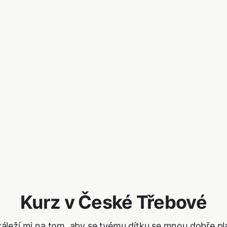
Kurz v České Třebové
záleží mi na tom, aby se tvému dítku se mnou dobře pl