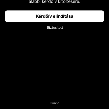
alábbi kérdőív kitöltésére.
Kérdőív elindítása
Biztosított
Survio