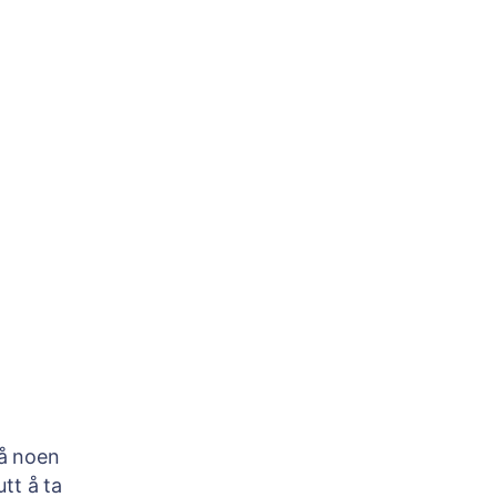
få noen
tt å ta