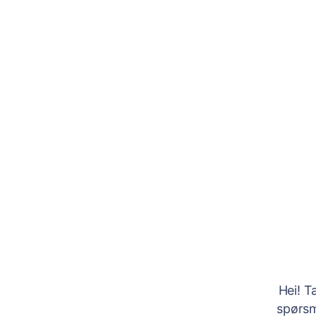
Hei! T
spørsm