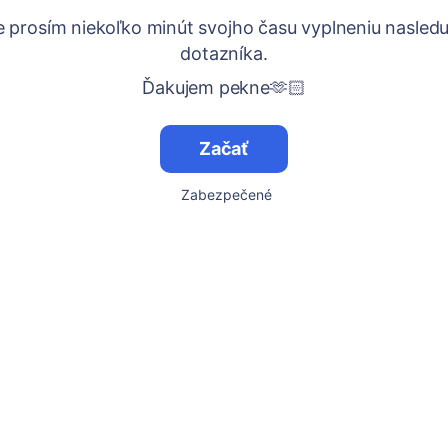
e prosím niekoľko minút svojho času vyplneniu nasled
dotazníka.
Ďakujem pekne🫶🏻
Začať
Zabezpečené