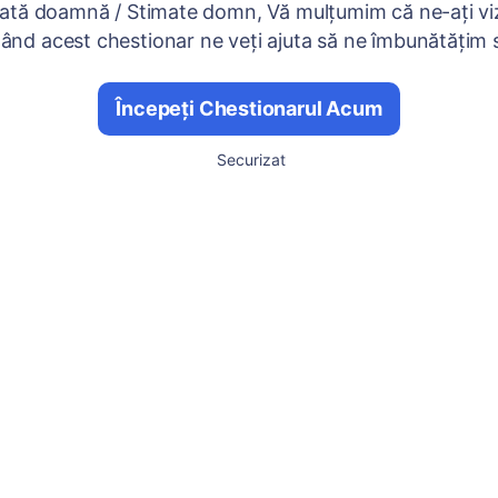
ată doamnă / Stimate domn, Vă mulțumim că ne-ați viz
nd acest chestionar ne veți ajuta să ne îmbunătățim se
Începeți Chestionarul Acum
Securizat