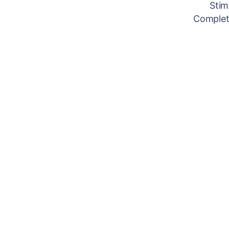
Stim
Completâ