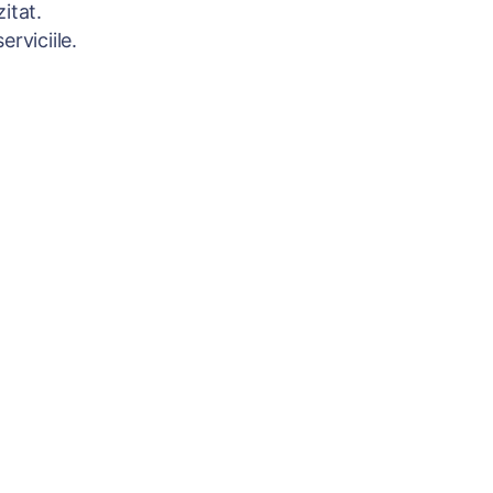
itat.
rviciile.