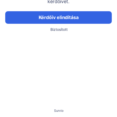
kérdőívet.
Kérdőív elindítása
Biztosított
Survio