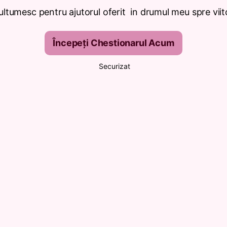
ltumesc pentru ajutorul oferit in drumul meu spre viit
Începeți Chestionarul Acum
Securizat