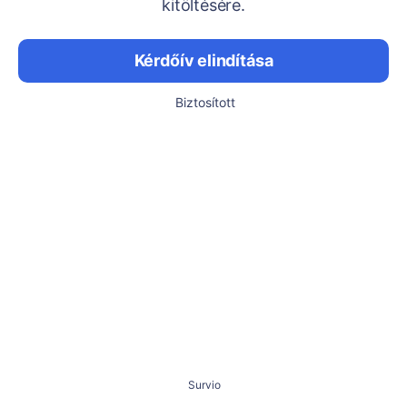
kitöltésére.
Kérdőív elindítása
Biztosított
Survio