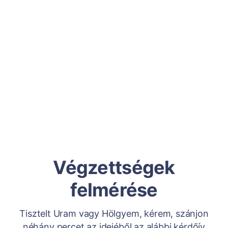
Végzettségek
felmérése
Tisztelt Uram vagy Hölgyem, kérem, szánjon
néhány percet az idejéből az alábbi kérdőív