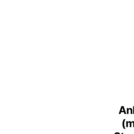
An
(m