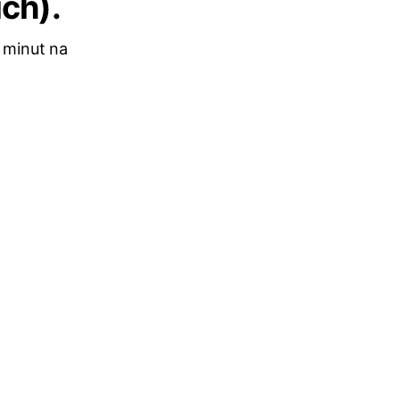
ch).
 minut na