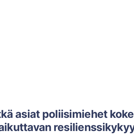
kä asiat poliisimiehet kok
aikuttavan resilienssikyky