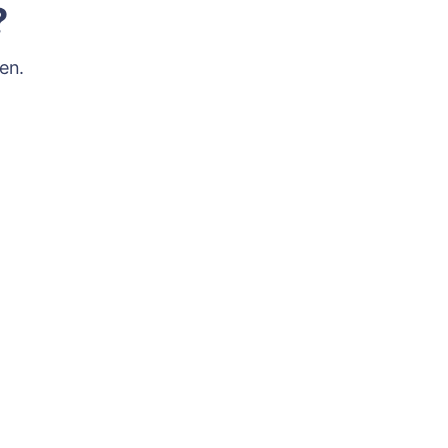
?
en.