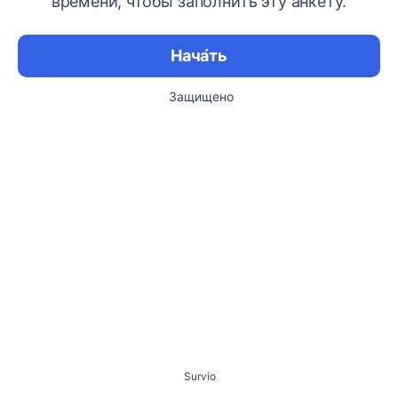
времени, чтобы заполнить эту анкету.
Нача́ть
Защищено
Survio