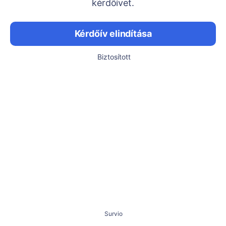
kérdőívet.
Kérdőív elindítása
Biztosított
Survio