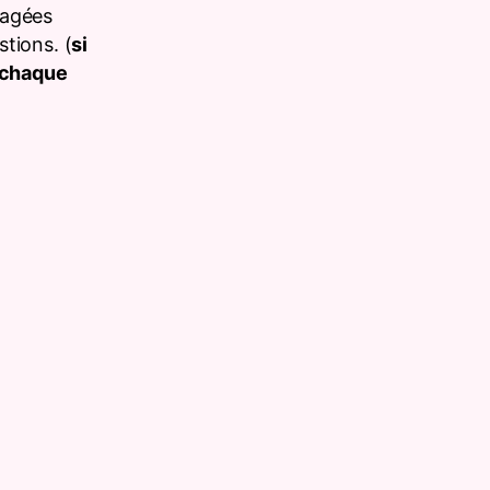
tagées
tions. (
si
r chaque