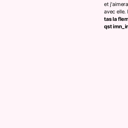
et j'aimer
avec elle
tas la fl
qst imn_